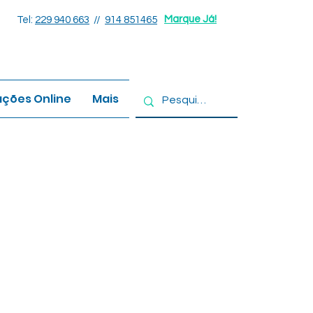
Marque Já!
Tel:
229 940 663
//
914
851465
ções Online
Mais