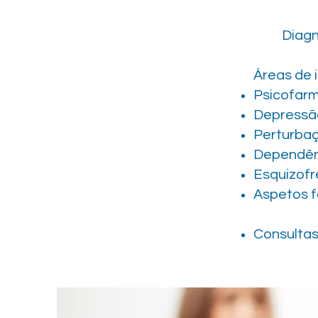
Diagn
Áreas de 
Psicofarm
Depressã
Perturba
Dependên
Esquizofr
Aspetos f
Consulta