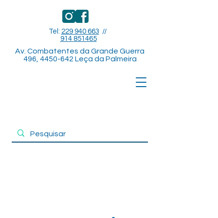
Tel:
229 940 663
//
914
851465
Av. Combatentes da Grande Guerra
496,
4450-642
Leça da Palmeira